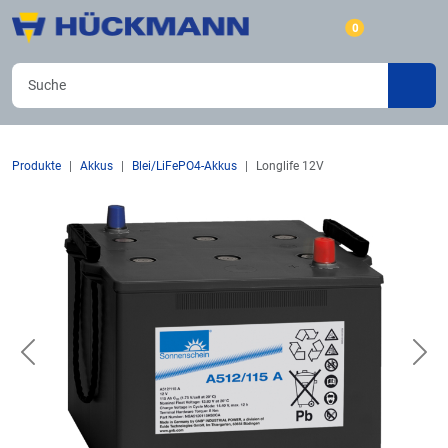
0
Produkte
Akkus
Blei/LiFePO4-Akkus
Longlife 12V
Previous
Nex