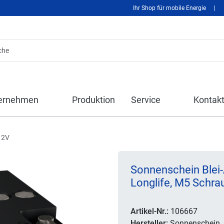
Ihr Shop für mobile Energie
|
ernehmen
Produktion
Service
Kontak
12V
Sonnenschein Blei-
Longlife, M5 Schr
Artikel-Nr.:
106667
Hersteller:
Sonnenschein