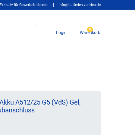
Exklusiv für Gewerbetreibende
|
info@batterien-vertrieb.de
0
Login
Warenkorb
t
Akku A512/25 G5 (VdS) Gel,
aubanschluss