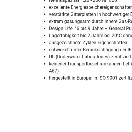
Nennkapazität 1,20 - 200 Ah C20
exzellente Energiespeichereigenschafte
verstärkte Gitterplatten in hochwertiger
extrem gasungsarm durch innere Gas-R
Design Life: “6 bis 9 Jahre – General 
Lagerfähigkeit bis 2 Jahre bei 20°C oh
ausgezeichnete Zyklen Eigenschaften
entwickelt unter Berücksichtigung der I
UL (Underwriter Laboratories) zertifiziert
keinerlei Transportbeschränkungen betri
A67)
hergestellt in Europa, in ISO 9001 zertif