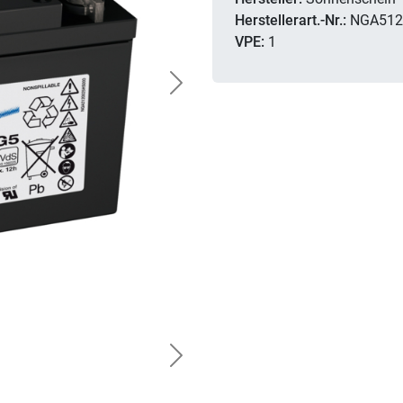
Herstellerart.-Nr.:
NGA512
VPE:
1
Next
Next