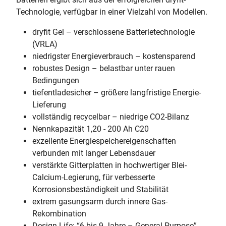
Technologie, verfügbar in einer Vielzahl von Modellen.
dryfit Gel – verschlossene Batterietechnologie
(VRLA)
niedrigster Energieverbrauch – kostensparend
robustes Design – belastbar unter rauen
Bedingungen
tiefentladesicher – größere langfristige Energie-
Lieferung
vollständig recycelbar – niedrige CO2-Bilanz
Nennkapazität 1,20 - 200 Ah C20
exzellente Energiespeichereigenschaften
verbunden mit langer Lebensdauer
verstärkte Gitterplatten in hochwertiger Blei-
Calcium-Legierung, für verbesserte
Korrosionsbeständigkeit und Stabilität
extrem gasungsarm durch innere Gas-
Rekombination
Design Life: “6 bis 9 Jahre – General Purpose”