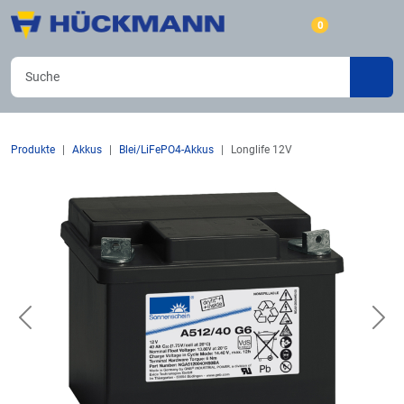
0
Produkte
Akkus
Blei/LiFePO4-Akkus
Longlife 12V
Previous
Nex