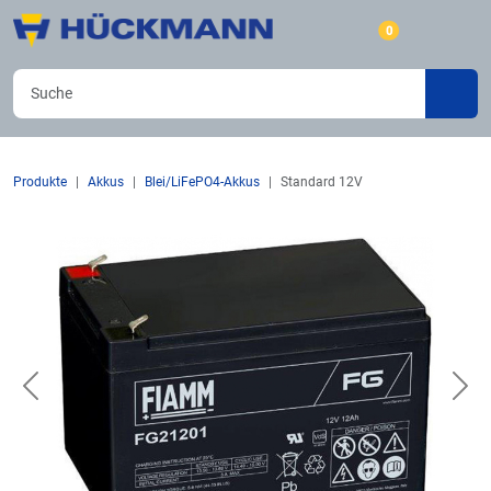
0
Produkte
Akkus
Blei/LiFePO4-Akkus
Standard 12V
Previous
Nex