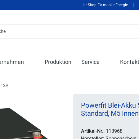
Ihr Shop für mobile Energie
|
ernehmen
Produktion
Service
Kontak
 12V
Powerfit Blei-Akku
Standard, M5 Inne
Artikel-Nr.:
113968
Hersteller:
Sonnenschein