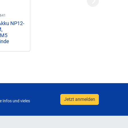
Next
641
Akku NP12-
,
 M5
inde
Jetzt anmelden
 Infos und vieles