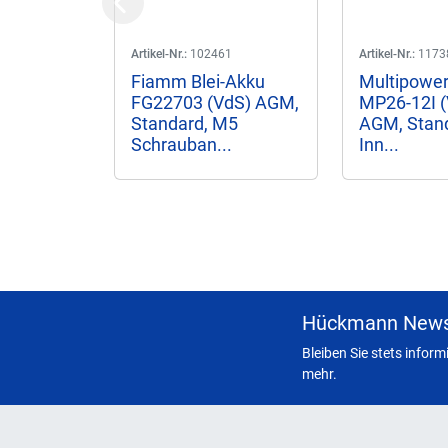
Previous
Artikel-Nr.:
102461
Artikel-Nr.:
1173
Fiamm Blei-Akku
Multipower
FG22703 (VdS) AGM,
MP26-12I 
Standard, M5
AGM, Stan
Schrauban...
Inn...
Hückmann News
Bleiben Sie stets infor
mehr.