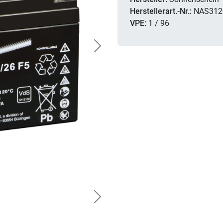
Herstellerart.-Nr.:
NAS312
VPE:
1 / 96
Next
Next