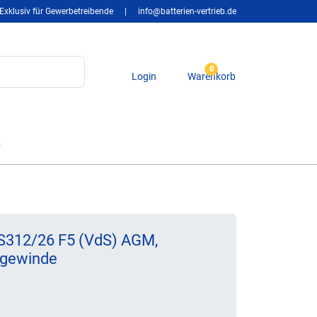
Exklusiv für Gewerbetreibende
|
info@batterien-vertrieb.de
0
Login
Warenkorb
t
 S312/26 F5 (VdS) AGM,
ngewinde