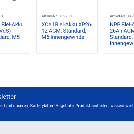
81
Artikel-Nr.:
139200
Artikel-Nr.:
147
 Blei-Akku
XCell Blei-Akku XP26-
NPP Blei-
(VdS)
12 AGM, Standard,
26Ah AGM
dard, M5
M5 Innengewinde
Standard,
Innengew
letter
miert mit unserem Batteryletter! Angebote, Produktneuheiten, wissenswerte