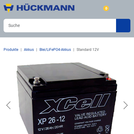
0
Produkte
Akkus
Blei/LiFePO4-Akkus
Standard 12V
Previous
Nex