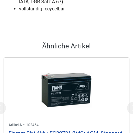
IATA, DGR Satz A 67)
vollständig recycelbar
Ähnliche Artikel
Previous
Artikel-Nr.:
102464