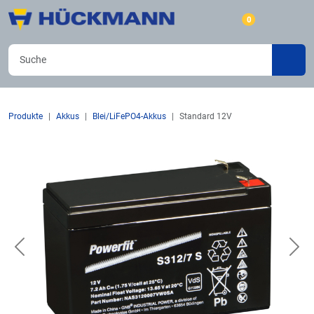
0
Produkte
Akkus
Blei/LiFePO4-Akkus
Standard 12V
Previous
Nex