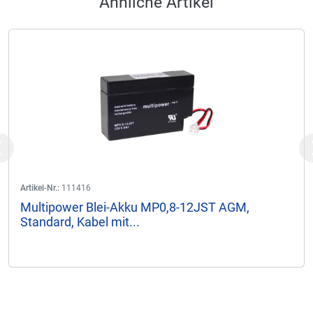
Ähnliche Artikel
Previous
Artikel-Nr.:
111416
Multipower Blei-Akku MP0,8-12JST AGM,
Standard, Kabel mit...