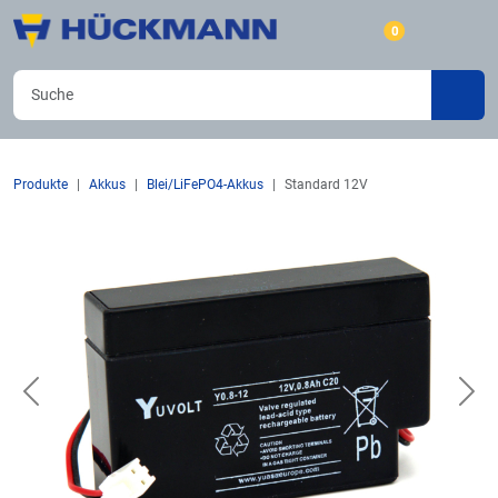
0
Produkte
Akkus
Blei/LiFePO4-Akkus
Standard 12V
Previous
Nex