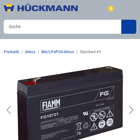
0
Produkte
Akkus
Blei/LiFePO4-Akkus
Standard 6V
Previous
Nex