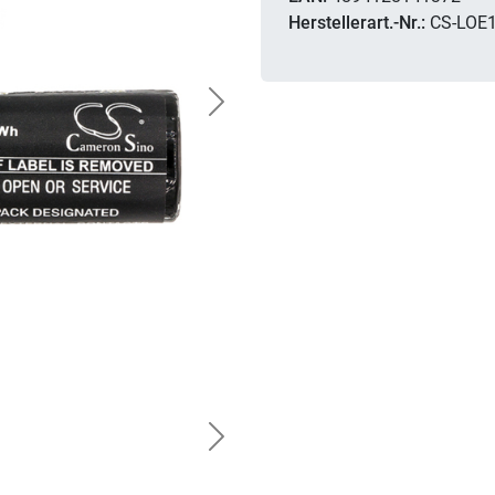
Herstellerart.-Nr.:
CS-LOE
Next
Next