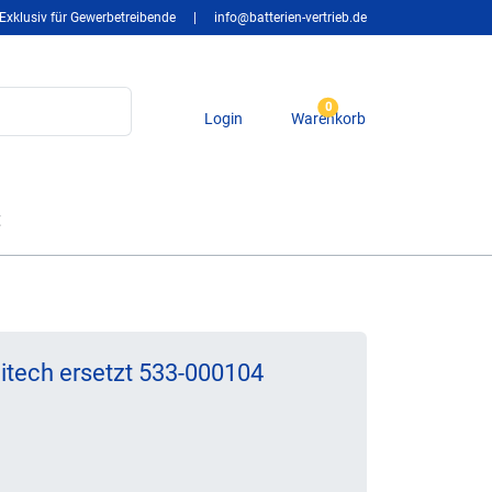
Exklusiv für Gewerbetreibende
|
info@batterien-vertrieb.de
0
Login
Warenkorb
t
gitech ersetzt 533-000104