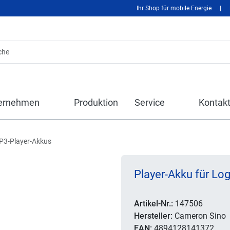
Ihr Shop für mobile Energie
|
ernehmen
Produktion
Service
Kontak
3-Player-Akkus
Player-Akku für Lo
Artikel-Nr.:
147506
Hersteller:
Cameron Sino
EAN:
4894128141372