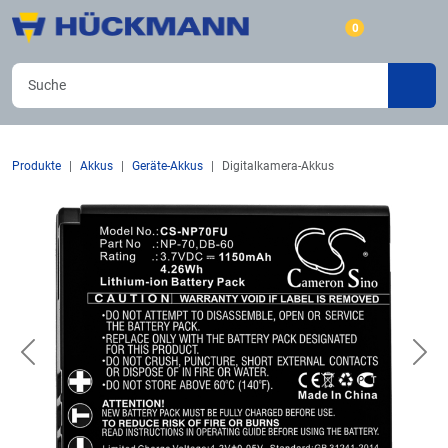
0
Produkte
Akkus
Geräte-Akkus
Digitalkamera-Akkus
Previous
Nex