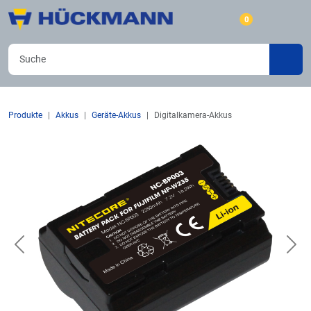
0
Produkte
Akkus
Geräte-Akkus
Digitalkamera-Akkus
Previous
Nex