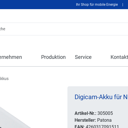
Ihr Shop für mobile Energie
|
ernehmen
Produktion
Service
Kontak
Akkus
Digicam-Akku für N
Artikel-Nr.:
305005
Hersteller:
Patona
EAN:
4260317091511