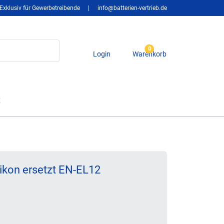
Exklusiv für Gewerbetreibende
|
info@batterien-vertrieb.de
0
Login
Warenkorb
t
ikon ersetzt EN-EL12