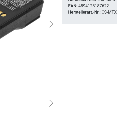
EAN:
4894128187622
Herstellerart.-Nr.:
CS-MTX
Next
Next