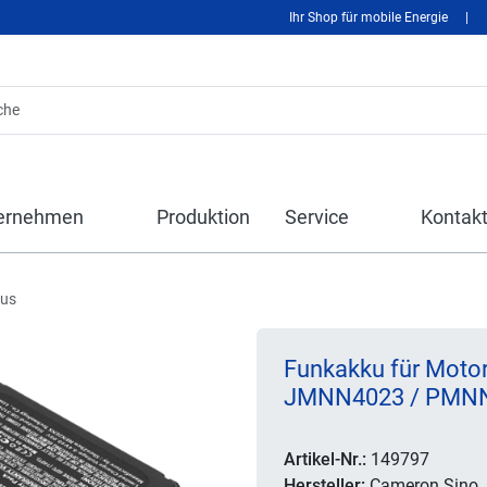
Ihr Shop für mobile Energie
|
ernehmen
Produktion
Service
Kontak
kus
Funkakku für Moto
JMNN4023 / PMN
Artikel-Nr.:
149797
Hersteller:
Cameron Sino