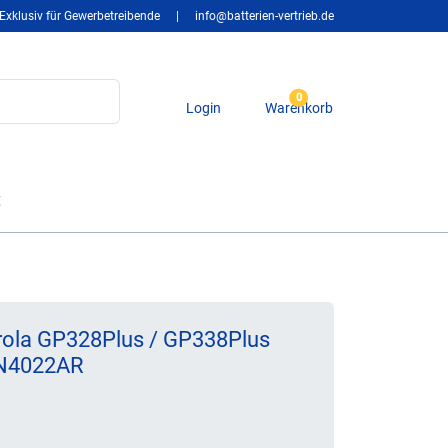
Exklusiv für Gewerbetreibende
|
info@batterien-vertrieb.de
0
Login
Warenkorb
t
rola GP328Plus / GP338Plus
N4022AR