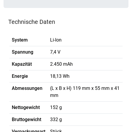
Technische Daten
System
Li-Ion
Spannung
7,4 V
Kapazität
2.450 mAh
Energie
18,13 Wh
Abmessungen
(L x B x H) 119 mm x 55 mm x 41
mm
Nettogewicht
152 g
Bruttogewicht
332 g
Verpackungsart
Stück