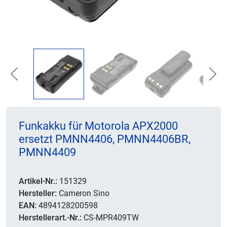
Previous
Nex
Funkakku für Motorola APX2000
ersetzt PMNN4406, PMNN4406BR,
PMNN4409
Artikel-Nr.:
151329
Hersteller:
Cameron Sino
EAN:
4894128200598
Herstellerart.-Nr.:
CS-MPR409TW