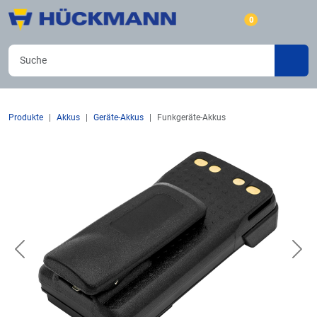
0
Produkte
Akkus
Geräte-Akkus
Funkgeräte-Akkus
Previous
Nex