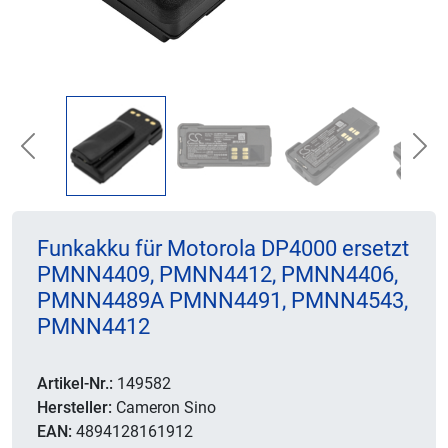
Previous
Nex
Funkakku für Motorola DP4000 ersetzt
PMNN4409, PMNN4412, PMNN4406,
PMNN4489A PMNN4491, PMNN4543,
PMNN4412
Artikel-Nr.:
149582
Hersteller:
Cameron Sino
EAN:
4894128161912