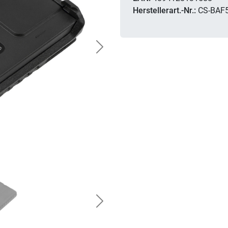
Herstellerart.-Nr.:
CS-BAF
Next
Next