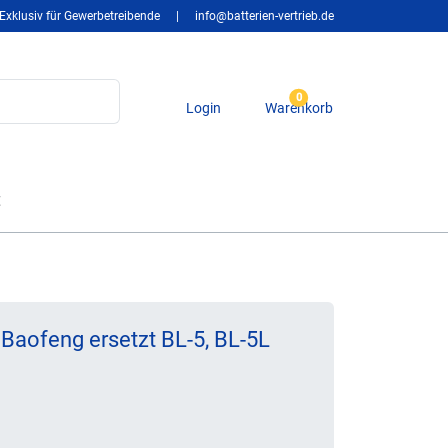
Exklusiv für Gewerbetreibende
|
info@batterien-vertrieb.de
0
Login
Warenkorb
t
 Baofeng ersetzt BL-5, BL-5L