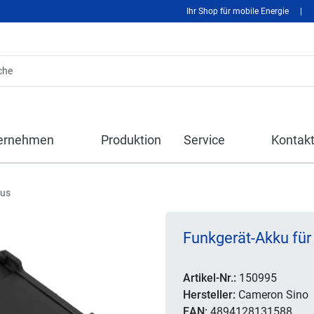
Ihr Shop für mobile Energie
|
ernehmen
Produktion
Service
Kontak
kus
Funkgerät-Akku für
Artikel-Nr.:
150995
Hersteller:
Cameron Sino
EAN:
4894128131588