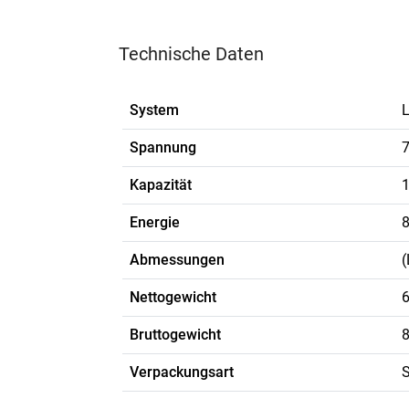
Technische Daten
System
L
Spannung
7
Kapazität
Energie
Abmessungen
(
Nettogewicht
6
Bruttogewicht
8
Verpackungsart
S