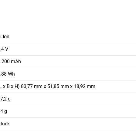
i-Ion
,4 V
1.200 mAh
8,88 Wh
L x B x H) 83,77 mm x 51,85 mm x 18,92 mm
7,2 g
4 g
tück