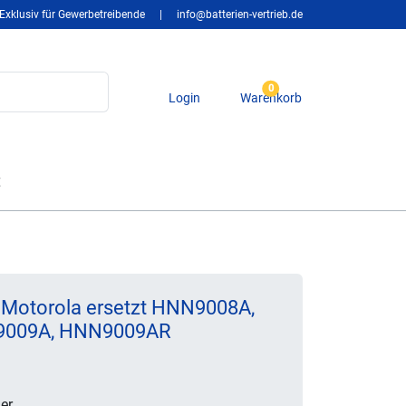
Exklusiv für Gewerbetreibende
|
info@batterien-vertrieb.de
0
Login
Warenkorb
t
r Motorola ersetzt HNN9008A,
9009A, HNN9009AR
er