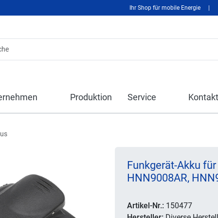
Ihr Shop für mobile Energie
|
ernehmen
Produktion
Service
Kontak
kus
Funkgerät-Akku fü
HNN9008AR, HNN
Artikel-Nr.:
150477
Hersteller:
Diverse Herstell