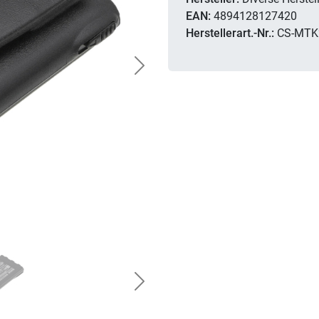
EAN:
4894128127420
Herstellerart.-Nr.:
CS-MTK
Next
Next