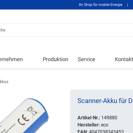
Ihr Shop für mobile Energie
|
ernehmen
Produktion
Service
Kontak
kkus
Scanner-Akku für D
Artikel-Nr.:
149880
Hersteller:
eco
EAN:
4047038343453