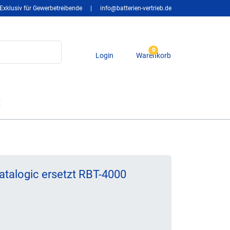
Exklusiv für Gewerbetreibende
|
info@batterien-vertrieb.de
0
Login
Warenkorb
t
atalogic ersetzt RBT-4000