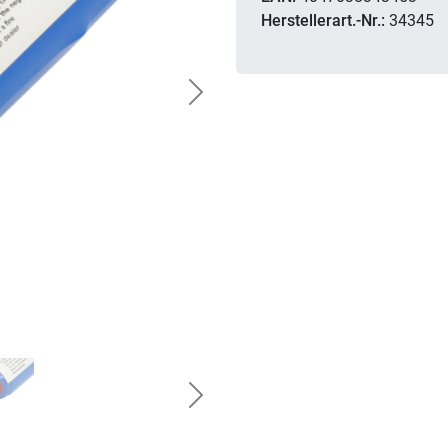
Herstellerart.-Nr.:
34345
Next
Next