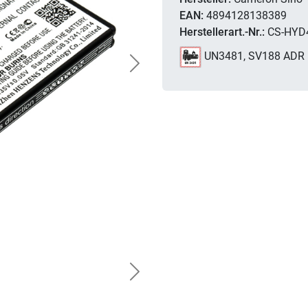
EAN:
4894128138389
Herstellerart.-Nr.:
CS-HYD
UN3481, SV188 ADR
Next
Next