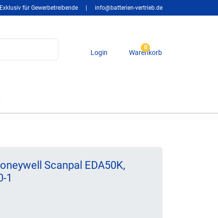
Exklusiv für Gewerbetreibende
|
info@batterien-vertrieb.de
0
Login
Warenkorb
t
Honeywell Scanpal EDA50K,
0-1