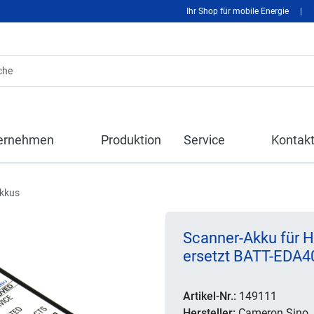
Ihr Shop für mobile Energie
|
ernehmen
Produktion
Service
Kontak
kkus
Scanner-Akku für 
ersetzt BATT-EDA4
Artikel-Nr.:
149111
Hersteller:
Cameron Sino