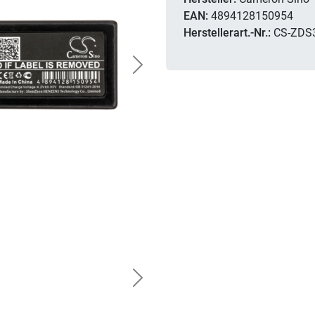
EAN:
4894128150954
Herstellerart.-Nr.:
CS-ZDS
Next
Next