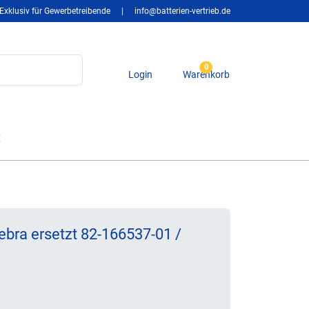
Exklusiv für Gewerbetreibende
|
info@batterien-vertrieb.de
0
Login
Warenkorb
t
ebra ersetzt 82-166537-01 /