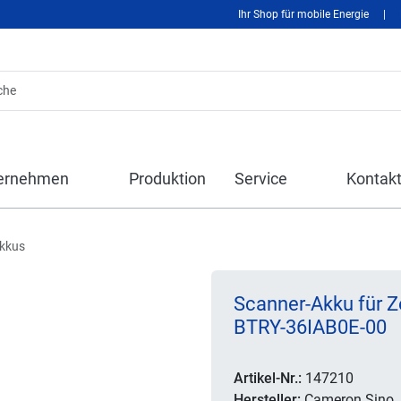
Ihr Shop für mobile Energie
|
ernehmen
Produktion
Service
Kontak
kkus
Scanner-Akku für Z
BTRY-36IAB0E-00
Artikel-Nr.:
147210
Hersteller:
Cameron Sino