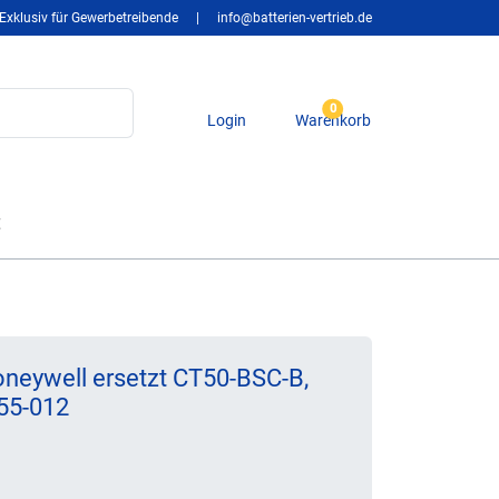
Exklusiv für Gewerbetreibende
|
info@batterien-vertrieb.de
0
Login
Warenkorb
t
neywell ersetzt CT50-BSC-B,
55-012