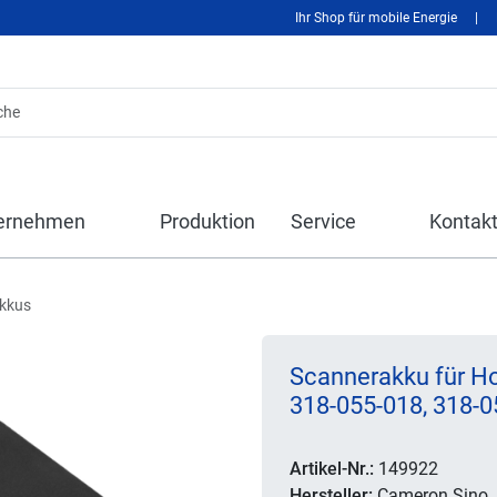
Ihr Shop für mobile Energie
|
ernehmen
Produktion
Service
Kontak
kkus
Scannerakku für Ho
318-055-018, 318-0
Artikel-Nr.:
149922
Hersteller:
Cameron Sino