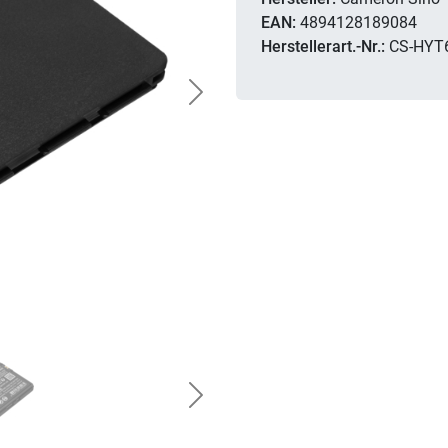
EAN:
4894128189084
Herstellerart.-Nr.:
CS-HYT
Next
Next