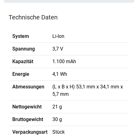
Technische Daten
System
Li-Ion
Spannung
3,7 V
Kapazität
1.100 mAh
Energie
4,1 Wh
Abmessungen
(L x B x H) 53,1 mm x 34,1 mm x
5,7 mm
Nettogewicht
21 g
Bruttogewicht
30 g
Verpackungsart
Stück