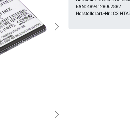
EAN:
4894128062882
Herstellerart.-Nr.:
CS-HTA
Next
Next