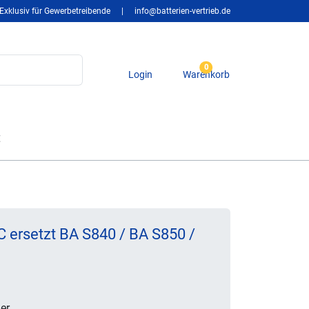
Exklusiv für Gewerbetreibende
|
info@batterien-vertrieb.de
0
Login
Warenkorb
t
 ersetzt BA S840 / BA S850 /
er