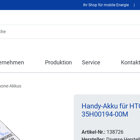
Ihr Shop für mobile Energie
|
ernehmen
Produktion
Service
Kontak
hone-Akkus
Handy-Akku für HTC
35H00194-00M
Artikel-Nr.:
138726
Hersteller:
Diverse Herstell