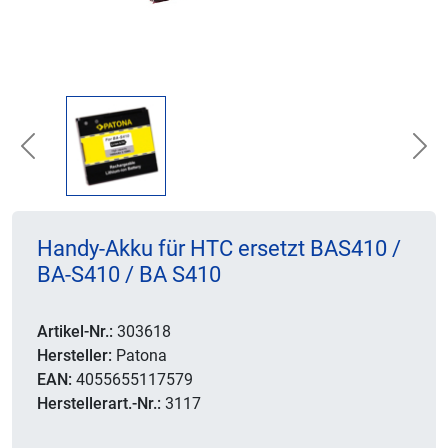
Previous
Nex
Handy-Akku für HTC ersetzt BAS410 /
BA-S410 / BA S410
Artikel-Nr.:
303618
Hersteller:
Patona
EAN:
4055655117579
Herstellerart.-Nr.:
3117