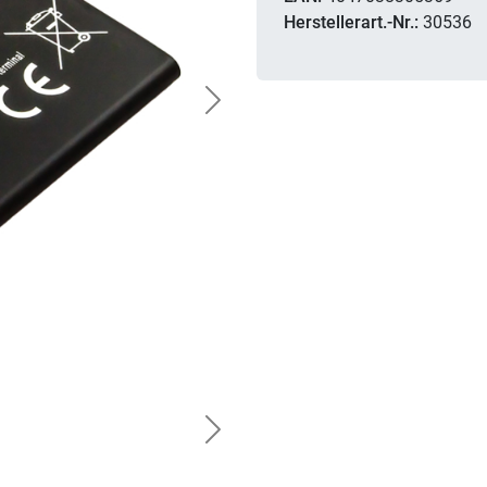
Herstellerart.-Nr.:
30536
Next
Next