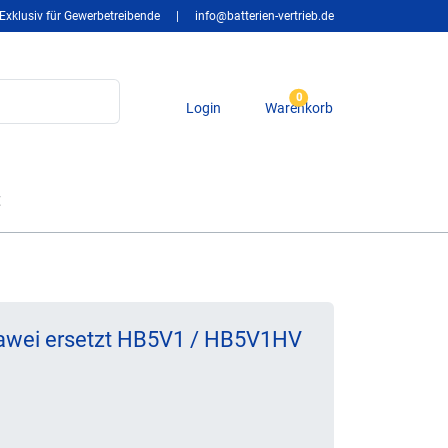
Exklusiv für Gewerbetreibende
|
info@batterien-vertrieb.de
0
Login
Warenkorb
t
awei ersetzt HB5V1 / HB5V1HV