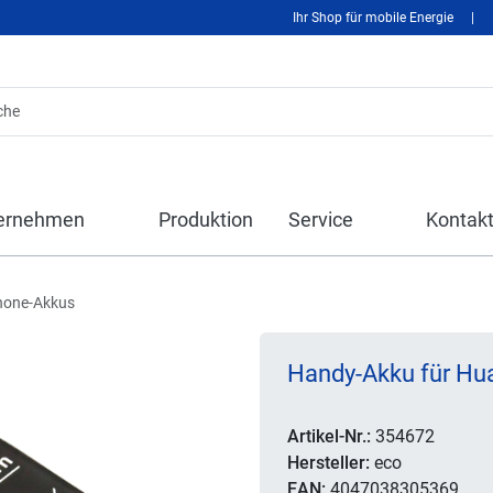
Ihr Shop für mobile Energie
|
ernehmen
Produktion
Service
Kontak
hone-Akkus
Handy-Akku für Hu
Artikel-Nr.:
354672
Hersteller:
eco
EAN:
4047038305369