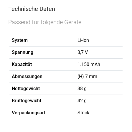
Technische Daten
Passend für folgende Geräte
System
Li-Ion
Spannung
3,7 V
Kapazität
1.150 mAh
Abmessungen
(H) 7 mm
Nettogewicht
38 g
Bruttogewicht
42 g
Verpackungsart
Stück