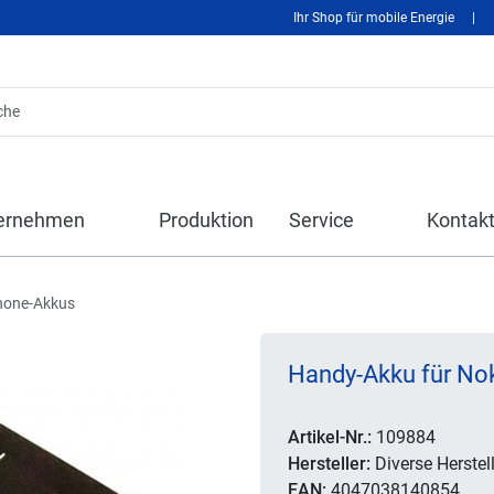
Ihr Shop für mobile Energie
|
ernehmen
Produktion
Service
Kontak
hone-Akkus
Handy-Akku für Nok
Artikel-Nr.:
109884
Hersteller:
Diverse Herstell
EAN:
4047038140854