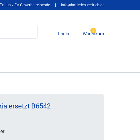
Exklusiv für Gewerbetreibende
|
info@batterien-vertrieb.de
0
Login
Warenkorb
t
ia ersetzt B6542
er