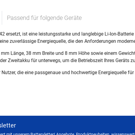
Passend für folgende Geräte
 ersetzt, ist eine leistungsstarke und langlebige Li-Ion-Batteri
eine zuverlässige Energiequelle, die den Anforderungen moderne
m Länge, 38 mm Breite und 8 mm Höhe sowie einem Gewicht vo
 oder Zweitakku für unterwegs, um die Betriebszeit Ihres Geräts z
 Nutzer, die eine passgenaue und hochwertige Energiequelle für 
letter
miert mit unserem Batteryletter! Angebote, Produktneuheiten, wissenswerte