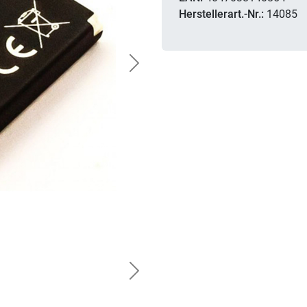
Herstellerart.-Nr.:
14085
Next
Next