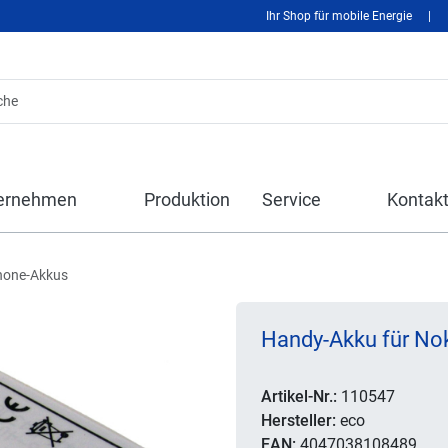
Ihr Shop für mobile Energie
|
ernehmen
Produktion
Service
Kontak
hone-Akkus
Handy-Akku für Nok
Artikel-Nr.:
110547
Hersteller:
eco
EAN:
4047038108489