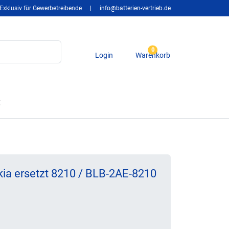
Exklusiv für Gewerbetreibende
|
info@batterien-vertrieb.de
0
Login
Warenkorb
t
ia ersetzt 8210 / BLB-2AE-8210