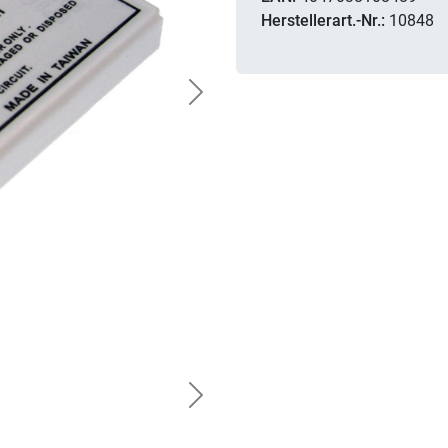
Herstellerart.-Nr.:
10848
Next
Next