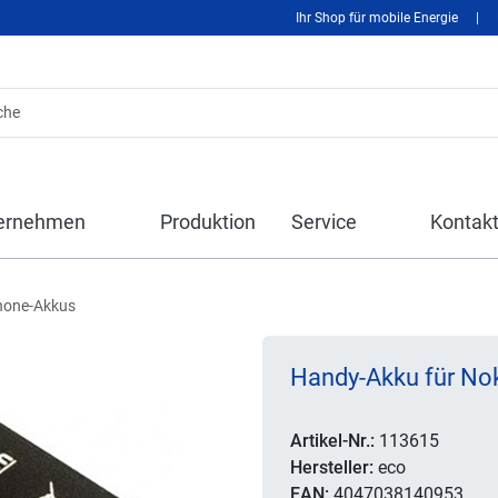
Ihr Shop für mobile Energie
|
ernehmen
Produktion
Service
Kontak
hone-Akkus
Handy-Akku für Nok
Artikel-Nr.:
113615
Hersteller:
eco
EAN:
4047038140953