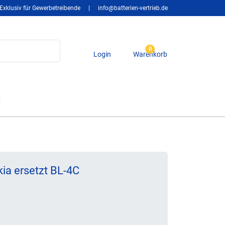
Exklusiv für Gewerbetreibende
|
info@batterien-vertrieb.de
0
Login
Warenkorb
t
ia ersetzt BL-4C