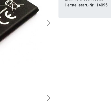
Herstellerart.-Nr.:
14095
Next
Next