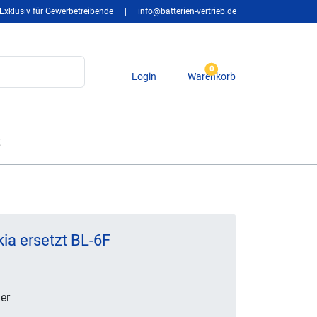
Exklusiv für Gewerbetreibende
|
info@batterien-vertrieb.de
0
Login
Warenkorb
t
ia ersetzt BL-6F
er