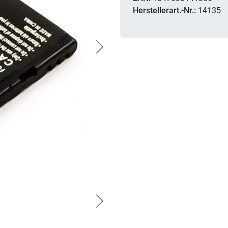
Herstellerart.-Nr.:
14135
Next
Next