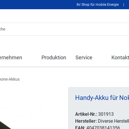
Ihr Shop für mobile Energie
|
ernehmen
Produktion
Service
Kontak
hone-Akkus
Handy-Akku für Nok
Artikel-Nr.:
301913
Hersteller:
Diverse Herstell
EAN:
4047038141356