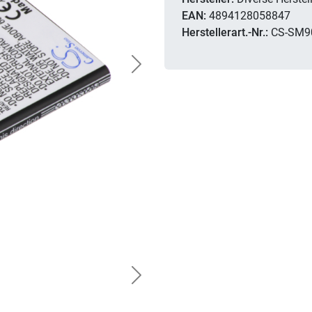
EAN:
4894128058847
Herstellerart.-Nr.:
CS-SM9
Next
Next