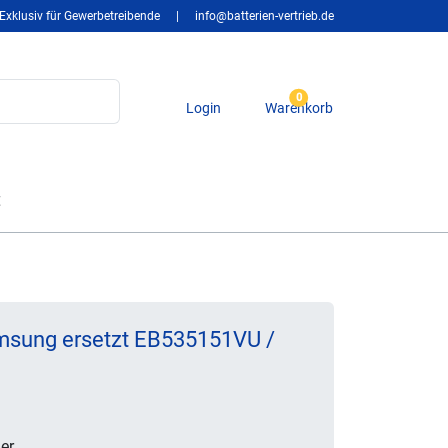
Exklusiv für Gewerbetreibende
|
info@batterien-vertrieb.de
0
Login
Warenkorb
t
msung ersetzt EB535151VU /
er