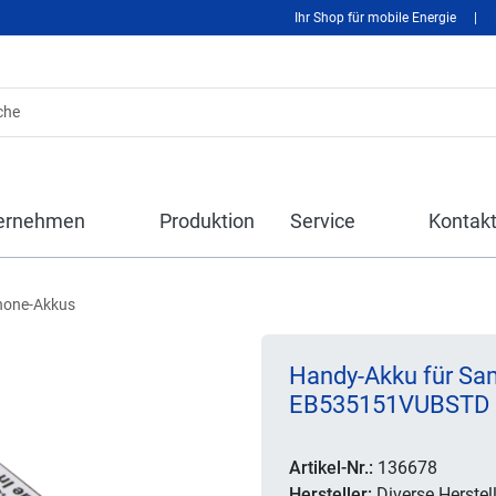
Ihr Shop für mobile Energie
|
ernehmen
Produktion
Service
Kontak
hone-Akkus
Handy-Akku für Sa
EB535151VUBSTD
Artikel-Nr.:
136678
Hersteller:
Diverse Herstell