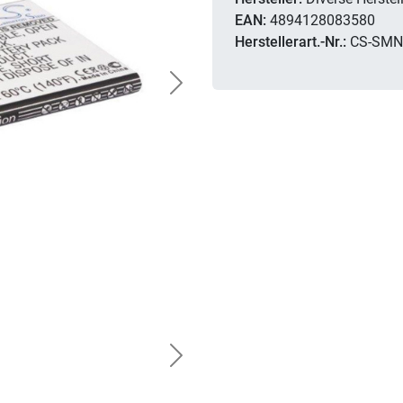
EAN:
4894128083580
Herstellerart.-Nr.:
CS-SMN
Next
Next