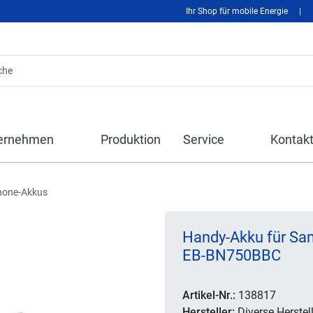
Ihr Shop für mobile Energie
|
ernehmen
Produktion
Service
Kontak
hone-Akkus
Handy-Akku für Sa
EB-BN750BBC
Artikel-Nr.:
138817
Hersteller:
Diverse Herstell