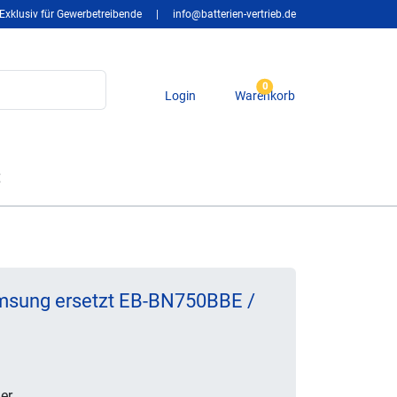
Exklusiv für Gewerbetreibende
|
info@batterien-vertrieb.de
0
Login
Warenkorb
t
msung ersetzt EB-BN750BBE /
er