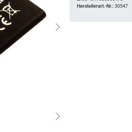
Herstellerart.-Nr.:
30547
Next
Next