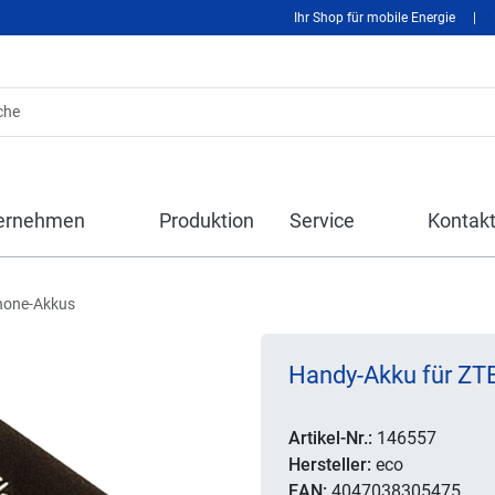
Ihr Shop für mobile Energie
|
ernehmen
Produktion
Service
Kontak
hone-Akkus
Handy-Akku für ZT
Artikel-Nr.:
146557
Hersteller:
eco
EAN:
4047038305475