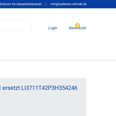
Exklusiv für Gewerbetreibende
|
info@batterien-vertrieb.de
0
Login
Warenkorb
t
E ersetzt LI3711T42P3H354246