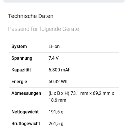
Technische Daten
Passend für folgende Geräte
System
Li-Ion
Spannung
7,4 V
Kapazität
6.800 mAh
Energie
50,32 Wh
Abmessungen
(L x B x H) 73,1 mm x 69,2 mm x
18,6 mm
Nettogewicht
191,5 g
Bruttogewicht
261,5 g