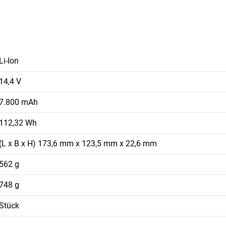
Li-Ion
14,4 V
7.800 mAh
112,32 Wh
(L x B x H) 173,6 mm x 123,5 mm x 22,6 mm
562 g
748 g
Stück