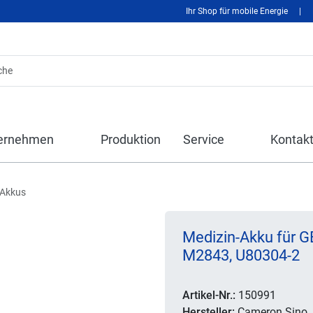
Ihr Shop für mobile Energie
|
ernehmen
Produktion
Service
Kontak
-Akkus
Medizin-Akku für G
M2843, U80304-2
Artikel-Nr.:
150991
Hersteller:
Cameron Sino