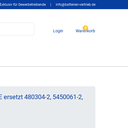
Exklusiv für Gewerbetreibende
|
info@batterien-vertrieb.de
0
Login
Warenkorb
t
E ersetzt 480304-2, 5450061-2,