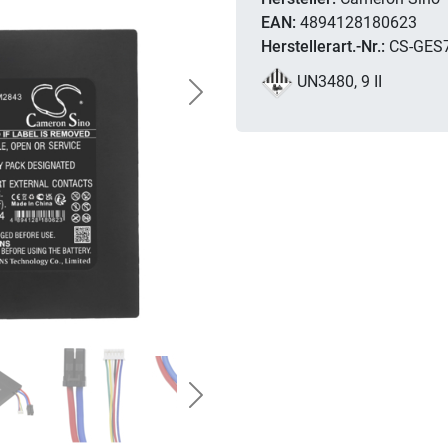
EAN:
4894128180623
Herstellerart.-Nr.:
CS-GES
UN3480, 9 II
Next
Next