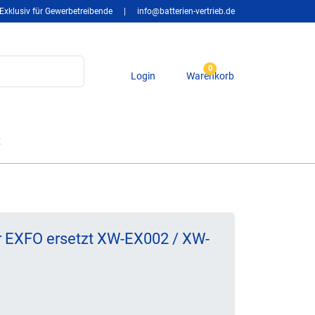
Exklusiv für Gewerbetreibende
|
info@batterien-vertrieb.de
0
Login
Warenkorb
t
r EXFO ersetzt XW-EX002 / XW-