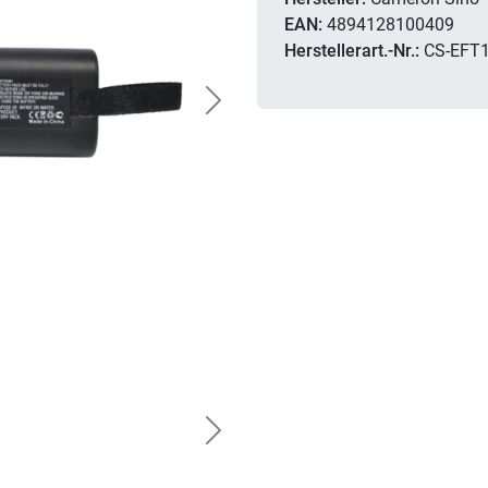
EAN:
4894128100409
Herstellerart.-Nr.:
CS-EFT
Next
Next