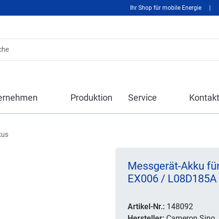
Ihr Shop für mobile Energie
|
ernehmen
Produktion
Service
Kontak
kus
Messgerät-Akku fü
EX006 / L08D185A
Artikel-Nr.:
148092
Hersteller:
Cameron Sino