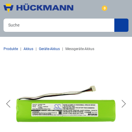
0
Produkte
Akkus
Geräte-Akkus
Messgeräte-Akkus
Previous
Nex