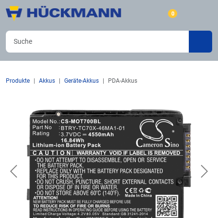
0
Produkte
Akkus
Geräte-Akkus
PDA-Akkus
Previous
Nex