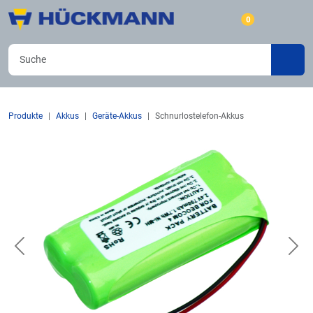
0
Produkte
Akkus
Geräte-Akkus
Schnurlostelefon-Akkus
Previous
Nex