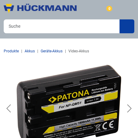
0
Produkte
Akkus
Geräte-Akkus
Video-Akkus
Previous
Nex