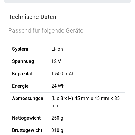
Technische Daten
Passend für folgende Geräte
System
Li-Ion
Spannung
12 V
Kapazität
1.500 mAh
Energie
24 Wh
Abmessungen
(L x B x H) 45 mm x 45 mm x 85
mm
Nettogewicht
250 g
Bruttogewicht
310 g