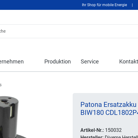
Ihr Shop für mobile Energie
|
ernehmen
Produktion
Service
Kontak
s
Patona Ersatzakku 
BIW180 CDL1802P4
Artikel-Nr.:
150032
Hersteller:
Diverse Herstell