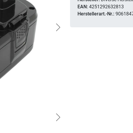
EAN:
4251292632813
Herstellerart.-Nr.:
906184
Next
Next