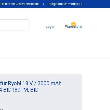
Exklusiv für Gewerbetreibende
|
info@batterien-vertrieb.de
0
Login
Warenkorb
t
für Ryobi 18 V / 3000 mAh
 BID1801M, BID
er