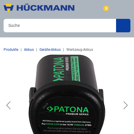
0
Produkte
Akkus
Geräte-Akkus
Werkzeug-Akkus
Previous
Nex