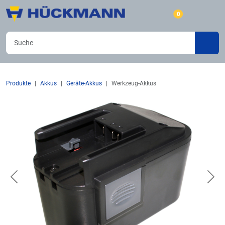
0
Produkte
Akkus
Geräte-Akkus
Werkzeug-Akkus
Previous
Nex