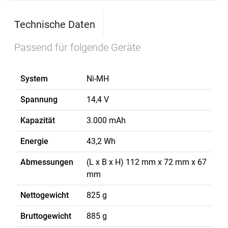
Technische Daten
Passend für folgende Geräte
System
Ni-MH
Spannung
14,4 V
Kapazität
3.000 mAh
Energie
43,2 Wh
Abmessungen
(L x B x H) 112 mm x 72 mm x 67
mm
Nettogewicht
825 g
Bruttogewicht
885 g