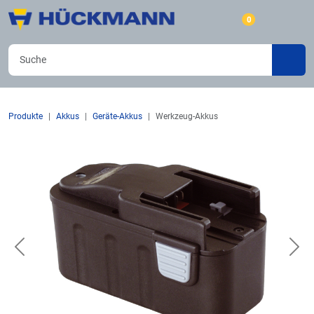
0
Produkte
Akkus
Geräte-Akkus
Werkzeug-Akkus
Previous
Nex