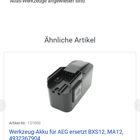
Atlas-Werkzeuge angewiesen sind.
Ähnliche Artikel
Previous
Artikel-Nr.:
151000
Werkzeug-Akku für AEG ersetzt BXS12, MA12,
4932367904