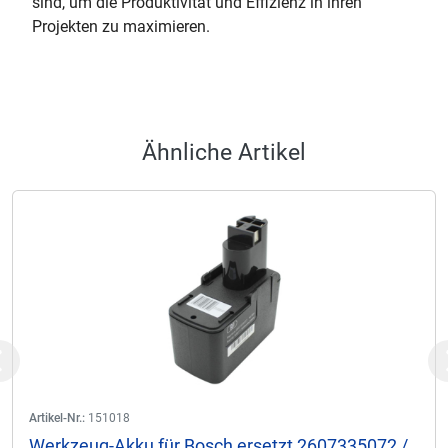
sind, um die Produktivität und Effizienz in ihren
Projekten zu maximieren.
Ähnliche Artikel
Previous
Artikel-Nr.:
151018
Werkzeug-Akku für Bosch ersetzt 2607335072 /