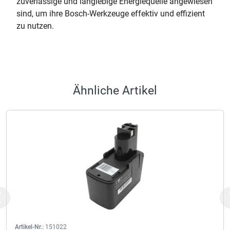
zuverlässige und langlebige Energiequelle angewiesen
sind, um ihre Bosch-Werkzeuge effektiv und effizient
zu nutzen.
Ähnliche Artikel
Previous
Artikel-Nr.:
151022