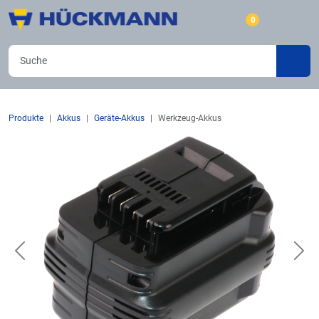
0
Produkte
Akkus
Geräte-Akkus
Werkzeug-Akkus
Previous
Nex